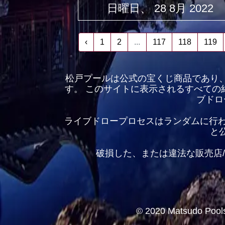
日曜日、 28 8月 2022
‹
1
2
...
117
118
119
松戸プールは公式の宝くじ商品であり
す。 このサイトに表示されるすべての結果は、M
ブドロ
ライブドロープロセスはランダムに行わ
と
破損した、または違法な販売店
© 2020 Matsudo Pools 